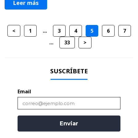
Leer más
<
1
…
3
4
5
6
7
…
33
>
SUSCRÍBETE
Email