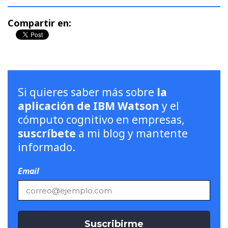
Compartir en:
Si quieres saber más sobre
la
aplicación de IBM Watson
y el
cómputo cognitivo en empresas,
suscríbete
a mi blog y mantente
informado.
Email