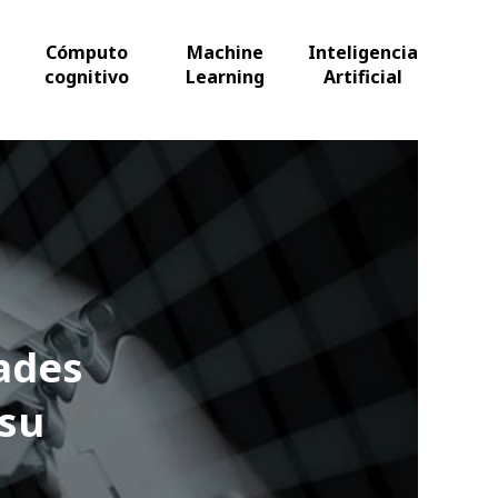
Cómputo
Machine
Inteligencia
cognitivo
Learning
Artificial
ades
 su