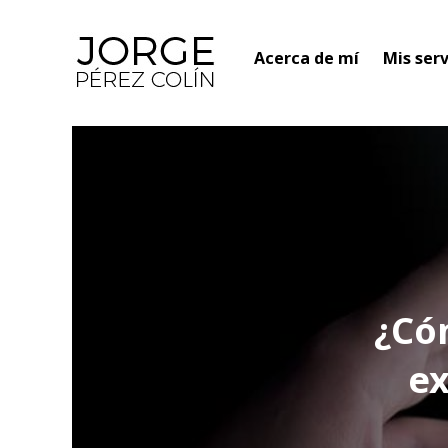
Acerca de mí
Mis serv
¿Có
ex