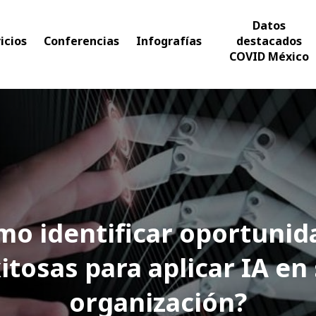
Datos
icios
Conferencias
Infografías
destacados
COVID México
mo identificar oportunid
itosas para aplicar IA en
organización?