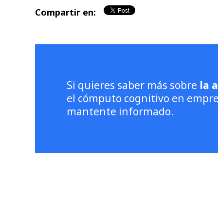
Compartir en:
Si quieres saber más sobre
la 
el cómputo cognitivo en empr
mantente informado.