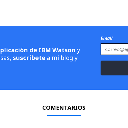
Email
aplicación de IBM Watson
y
esas,
suscríbete
a mi blog y
COMENTARIOS