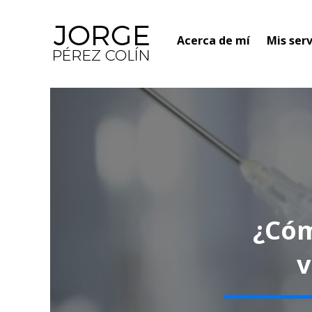
Acerca de mí
Mis serv
¿Cóm
v