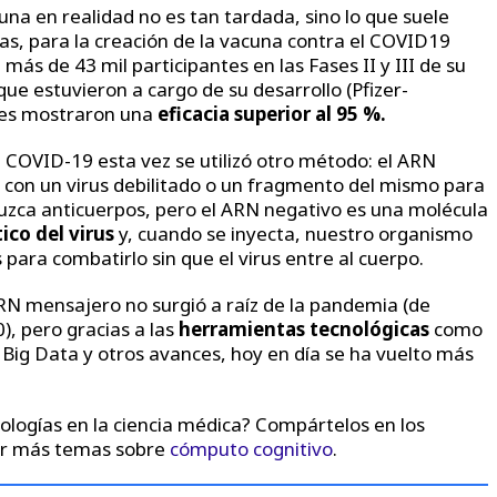
una en realidad no es tan tardada, sino lo que suele
as, para la creación de la vacuna contra el COVID19
más de 43 mil participantes en las Fases II y III de su
que estuvieron a cargo de su desarrollo (Pfizer-
res mostraron una
eficacia superior al 95 %.
l COVID-19 esta vez se utilizó otro método: el ARN
 con un virus debilitado o un fragmento del mismo para
zca anticuerpos, pero el ARN negativo es una molécula
ico del virus
y, cuando se inyecta, nuestro organismo
 para combatirlo sin que el virus entre al cuerpo.
RN mensajero no surgió a raíz de la pandemia (de
0), pero gracias a las
herramientas tecnológicas
como
 el Big Data y otros avances, hoy en día se ha vuelto más
ologías en la ciencia médica? Compártelos en los
cer más temas sobre
cómputo cognitivo
.