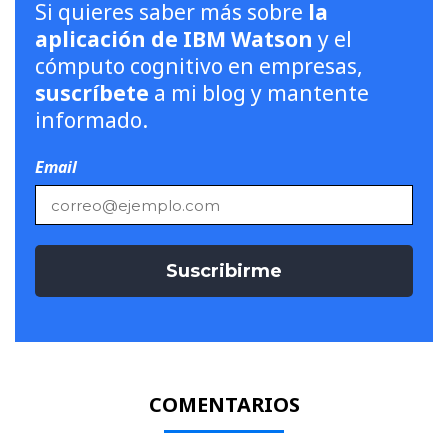
Si quieres saber más sobre
la
aplicación de IBM Watson
y el
cómputo cognitivo en empresas,
suscríbete
a mi blog y mantente
informado.
Email
COMENTARIOS