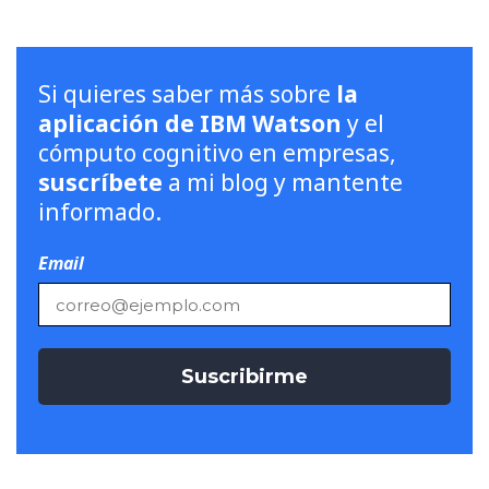
Si quieres saber más sobre
la
aplicación de IBM Watson
y el
cómputo cognitivo en empresas,
suscríbete
a mi blog y mantente
informado.
Email