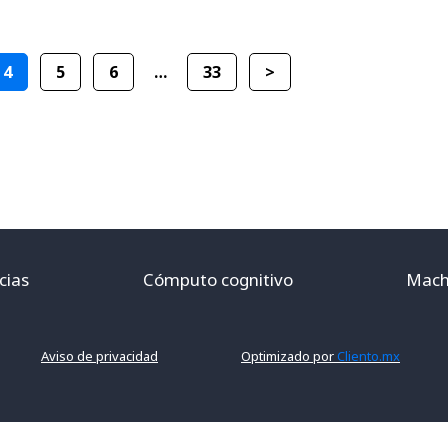
4
5
6
…
33
>
cias
Cómputo cognitivo
Mach
Aviso de privacidad
Optimizado por
Cliento.mx