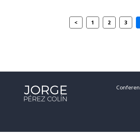
<
1
2
3
Conferen