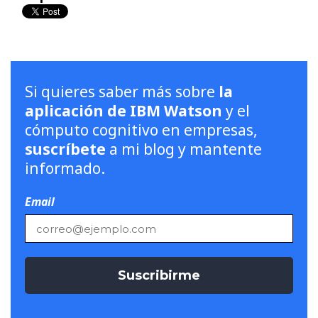
Si quieres saber más sobre
la
aplicación de IBM Watson
y el
cómputo cognitivo en empresas,
suscríbete
a mi blog y mantente
informado.
Email