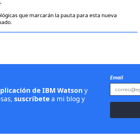
.
nológicas que marcarán la pauta para esta nueva
mado.
Email
aplicación de IBM Watson
y
esas,
suscríbete
a mi blog y