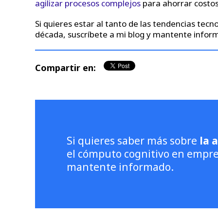
agilizar procesos complejos
para ahorrar costos
Si quieres estar al tanto de las tendencias tec
década, suscríbete a mi blog y mantente infor
Compartir en:
Si quieres saber más sobre
la 
el cómputo cognitivo en empr
mantente informado.