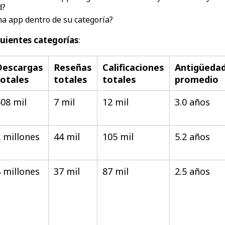
d?
na app dentro de su categoría?
iguientes categorías
:
Descargas
Reseñas
Calificaciones
Antigüeda
totales
totales
totales
promedio
08 mil
7 mil
12 mil
3.0 años
 millones
44 mil
105 mil
5.2 años
 millones
37 mil
87 mil
2.5 años