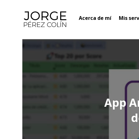
Acerca de mí
Mis serv
App An
d