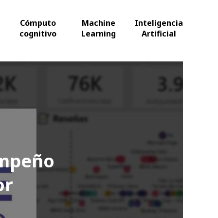
Cómputo
Machine
Inteligencia
cognitivo
Learning
Artificial
empeño
or