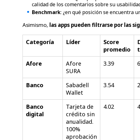
calidad de los comentarios sobre su usabilida
Benchmark
: ¿en qué posición se encuentra u
Asimismo,
las apps pueden filtrarse por las s
Categoría
Líder
Score
promedio
Afore
Afore
3.39
6
SURA
Banco
Sabadell
3.54
2
Wallet
Banco
Tarjeta de
4.02
4
digital
crédito sin
anualidad.
100%
aprobación